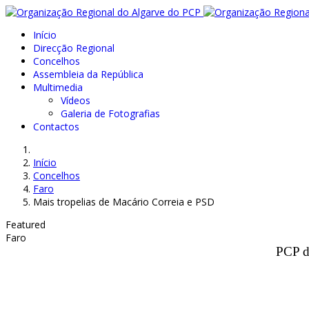
Início
Direcção Regional
Concelhos
Assembleia da República
Multimedia
Vídeos
Galeria de Fotografias
Contactos
Início
Concelhos
Faro
Mais tropelias de Macário Correia e PSD
Featured
Faro
PCP d