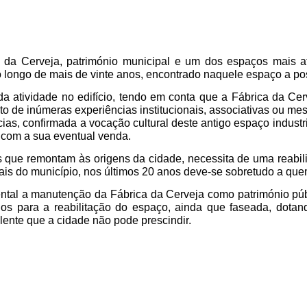
a da Cerveja, património municipal e um dos espaços mais at
 longo de mais de vinte anos, encontrado naquele espaço a pos
atividade no edifício, tendo em conta que a Fábrica da Cerve
uto de inúmeras experiências institucionais, associativas ou 
cias, confirmada a vocação cultural deste antigo espaço indus
l com a sua eventual venda.
es que remontam às origens da cidade, necessita de uma reabili
uais do município, nos últimos 20 anos deve-se sobretudo a qu
ntal a manutenção da Fábrica da Cerveja como património públ
os para a reabilitação do espaço, ainda que faseada, dotand
lente que a cidade não pode prescindir.