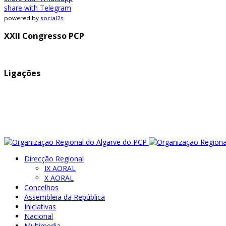
share with Telegram
powered by
social2s
XXII Congresso PCP
Ligações
Direcção Regional
IX AORAL
X AORAL
Concelhos
Assembleia da República
Iniciativas
Nacional
Multimedia